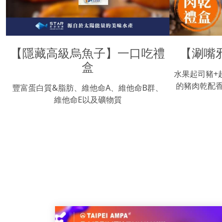
【隱藏高級烏魚子】一口吃禮
【涮嘴
盒
水果起司豬+
的豬肉乾配
豐富蛋白質&脂肪、維他命A、維他命B群、
維他命E以及礦物質