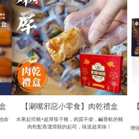
盒
【涮嘴邪惡小零食】肉乾禮盒
他命
水果起司豬+超厚筷子豬，肉質不柴，鹹香軟的豬
肉乾配香濃滑順的起司，味道超美味！
增