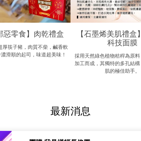
邪惡零食】肉乾禮盒
【石墨烯美肌禮盒】
科技面膜
超厚筷子豬，肉質不柴，鹹香軟
香濃滑順的起司，味道超美味！
採用天然綠色植物秸稈為原料
加工而成，其獨特的多孔結構
肌的極佳助手。
最新消息