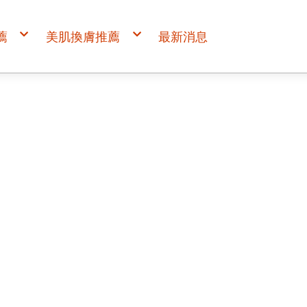
薦
美肌換膚推薦
最新消息
禮必備首選
【美肌】換膚新生首選
烏魚子禮盒
GEM面膜
肉乾禮盒
黃金蜆錠禮盒