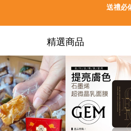
送禮必備，買YY團
精選商品