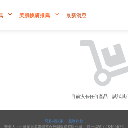
薦
美肌換膚推薦
最新消息
禮必備首選
【美肌】換膚新生首選
烏魚子禮盒
GEM面膜
肉乾禮盒
黃金蜆錠禮盒
目前沒有任何產品，試試其
隱私權政策
服務條款
營業人：
中華黃頁多媒體整合行銷股份有限公司
統一編號：
28465676